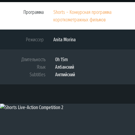
Программа
Shorts – Конкурсная программа
короткометражных фильмов
Режиссер
Anita Morina
Длительность
0h 15m
Язык
Албанский
Subtitles
Английский