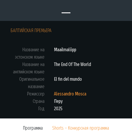
БАЛТИЙСКАЯ ПРЕМЬЕРА
Название на
Maailmalõpp
эстонском языке
Название на
The End Of The World
английском языке
Оригинальное
El fin del mundo
название
Режиссер
Alessandro Mosca
Страна
Перу
Год
2025
Программа
Shorts – Конкурсная программа