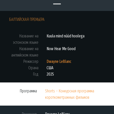
БАЛТИЙСКАЯ ПРЕМЬЕРА
Название на
Kuula mind nüüd hoolega
эстонском языке
Название на
Now Hear Me Good
английском языке
Режиссер
Dwayne LeBlanc
Страна
США
Год
2025
Программа
Shorts – Конкурсная программа
короткометражных фильмов