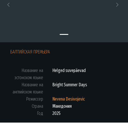
Previous
Next
БАЛТИЙСКАЯ ПРЕМЬЕРА
Название на
Helged suvepäevad
эстонском языке
Название на
Bright Summer Days
английском языке
Режиссер
Nevena Desivojevic
Страна
Македония
Год
2025