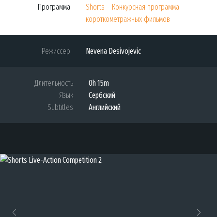
Программа
Shorts – Конкурсная программа
короткометражных фильмов
Режиссер
Nevena Desivojevic
Длительность
0h 15m
Язык
Сербский
Subtitles
Английский