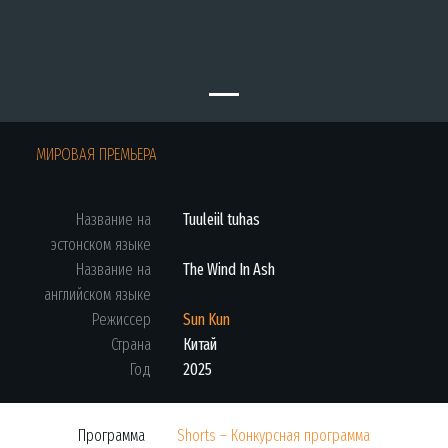
Previous
Next
МИРОВАЯ ПРЕМЬЕРА
Название на
Tuuleiil tuhas
эстонском языке
Название на
The Wind In Ash
английском языке
Режиссер
Sun Kun
Страна
Китай
Год
2025
Программа
Shorts – Конкурсная программа