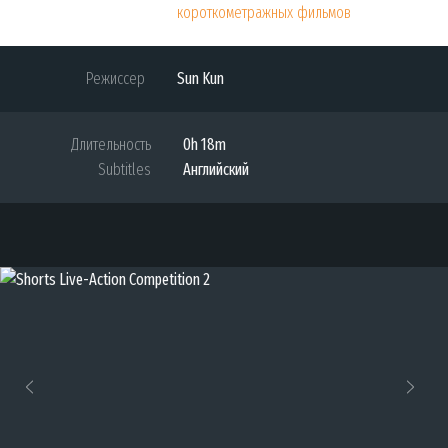
короткометражных фильмов
Режиссер
Sun Kun
Длительность
0h 18m
Subtitles
Английский
Previous
Next