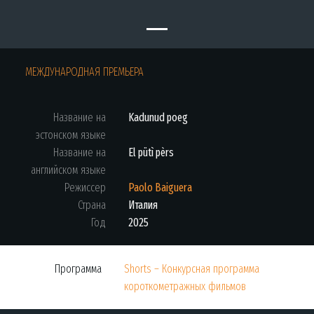
МЕЖДУНАРОДНАЯ ПРЕМЬЕРА
Название на
Kadunud poeg
эстонском языке
Название на
El pütì pèrs
английском языке
Режиссер
Paolo Baiguera
Страна
Италия
Год
2025
Программа
Shorts – Конкурсная программа
короткометражных фильмов