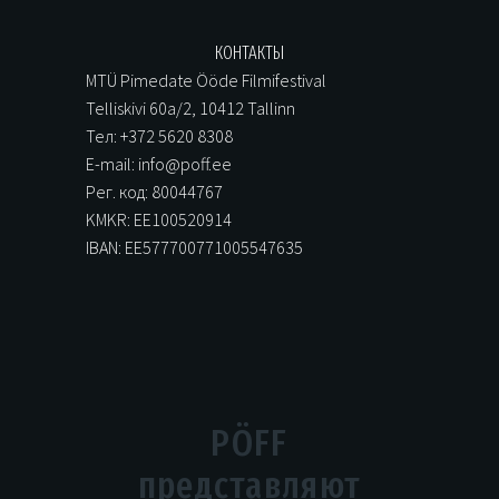
КОНТАКТЫ
MTÜ Pimedate Ööde Filmifestival
Telliskivi 60a/2, 10412 Tallinn
Тел: +372 5620 8308
E-mail: info@poff.ee
Рег. код: 80044767
KMKR: EE100520914
IBAN: EE577700771005547635
PÖFF
представляют