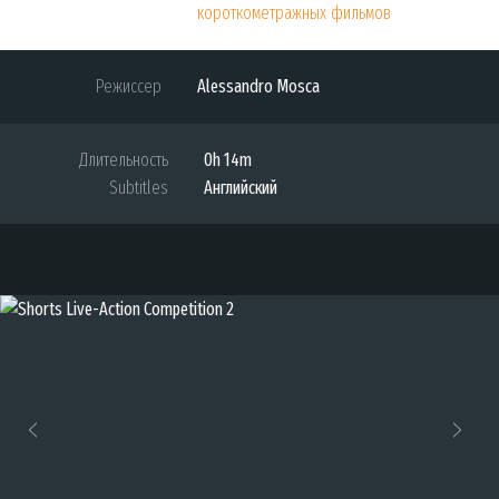
короткометражных фильмов
Режиссер
Alessandro Mosca
Длительность
0h 14m
Subtitles
Английский
Previous
Next