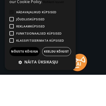
our Cookie Policy.
Rohkem teavet
HÄDAVAJALIKUD KÜPSISED
JÕUDLUSKÜPSISED
REKLAAMKÜPSISED
FUNKTSIONAALSED KÜPSISED
KLASSIFITSEERIMATA KÜPSISED
NÕUSTU KÕIGIGA
KEELDU KÕIGIST
NÄITA ÜKSIKASJU