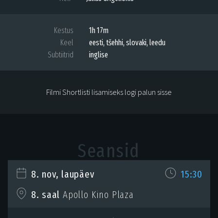
Kestus
1h 17m
Keel
eesti, tšehhi, slovaki, leedu
Subtiitrid
inglise
Filmi Shortlisti lisamiseks logi palun sisse
Seansid
8. nov, laupäev
15:30
8. saal
Apollo Kino Plaza