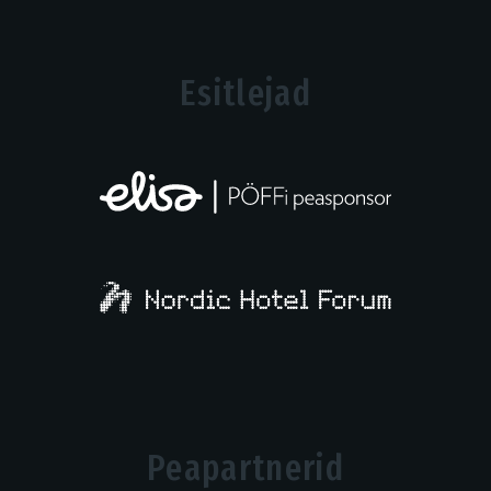
Esitlejad
Peapartnerid