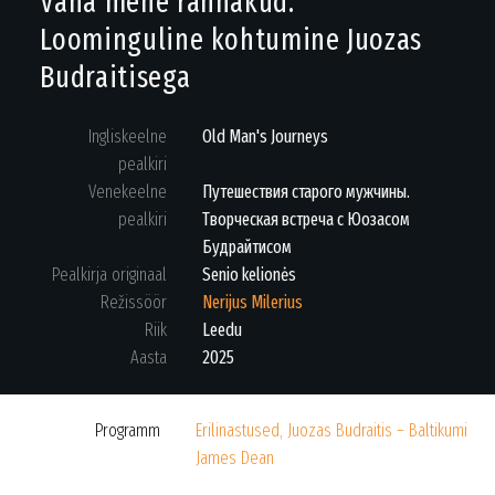
Vana mehe rännakud.
Loominguline kohtumine Juozas
Budraitisega
Ingliskeelne
Old Man's Journeys
pealkiri
Venekeelne
Путешествия старого мужчины.
pealkiri
Творческая встреча с Юозасом
Будрайтисом
Pealkirja originaal
Senio kelionės
Režissöör
Nerijus Milerius
Riik
Leedu
Aasta
2025
Programm
Erilinastused, Juozas Budraitis – Baltikumi
James Dean