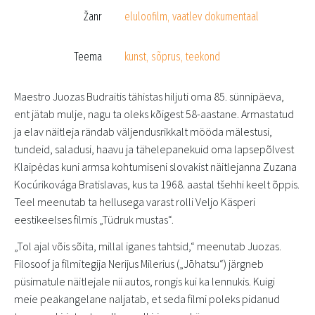
Žanr
eluloofilm, vaatlev dokumentaal
Teema
kunst, sõprus, teekond
Maestro Juozas Budraitis tähistas hiljuti oma 85. sünnipäeva,
ent jätab mulje, nagu ta oleks kõigest 58-aastane. Armastatud
ja elav näitleja rändab väljendusrikkalt mööda mälestusi,
tundeid, saladusi, haavu ja tähelepanekuid oma lapsepõlvest
Klaipėdas kuni armsa kohtumiseni slovakist näitlejanna Zuzana
Kocúrikovága Bratislavas, kus ta 1968. aastal tšehhi keelt õppis.
Teel meenutab ta hellusega varast rolli Veljo Käsperi
eestikeelses filmis „Tüdruk mustas“.
„Tol ajal võis sõita, millal iganes tahtsid,“ meenutab Juozas.
Filosoof ja filmitegija Nerijus Milerius („Jōhatsu“) järgneb
püsimatule näitlejale nii autos, rongis kui ka lennukis. Kuigi
meie peakangelane naljatab, et seda filmi poleks pidanud