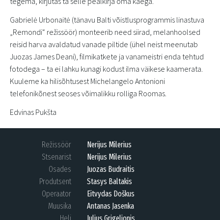
tegema, kirjutas ta selle pealkirja oma käega.
Gabrielė Urbonaitė (tänavu Balti võistlusprogrammis linastuva
„Remondi“ režissöör) monteerib need siirad, melanhoolsed
reisid harva avaldatud vanade piltide (ühel neist meenutab
Juozas James Deani), filmikatkete ja vanameistri enda tehtud
fotodega – ta ei lahku kunagi kodust ilma väikese kaamerata.
Kuuleme ka hilisõhtusest Michelangelo Antonioni
telefonikõnest seoses võimalikku rolliga Roomas.
Edvinas Pukšta
Režissöör
Nerijus Milerius
Stsenarist
Nerijus Milerius
Osades
Juozas Budraitis
Produtsent
Stasys Baltakis
Operaator
Eitvydas Doškus
Muusika
Antanas Jasenka
Heli
Julius Grigelionis