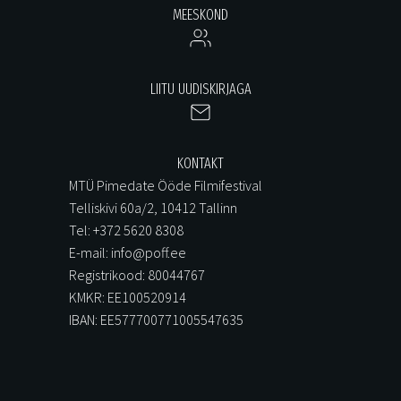
MEESKOND
LIITU UUDISKIRJAGA
KONTAKT
MTÜ Pimedate Ööde Filmifestival
Telliskivi 60a/2, 10412 Tallinn
Tel: +372 5620 8308
E-mail: info@poff.ee
Registrikood: 80044767
KMKR: EE100520914
IBAN: EE577700771005547635