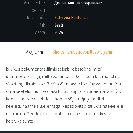
Venekeelne
Достаточно ли я украинка?
pealkiri
Režissöör
Kateryna Hantseva
Riik
Eesti
Aasta
2024
Programm
Shorts Rahvuslik võistlusprogramm
Isiklikus dokumentaalfilmis seisab režissöör silmitsi
identiteedikriisiga, mille vallandas 2022. aasta täiemahuline
sissetung Ukrainasse. Režissöör naaseb Ukrainasse, et uurida
oma keelelisi juuri. Poltava külas räägib ta vanaemaga suržiki
keelt. Harkivisse kolides näeb ta sõja mõju ja arutleb
keeledünaamika üle emaga, kes soovitab tal ukraina keelele
üle minna. See teekond toob esile identiteedi ja keele
keeruka suhte.