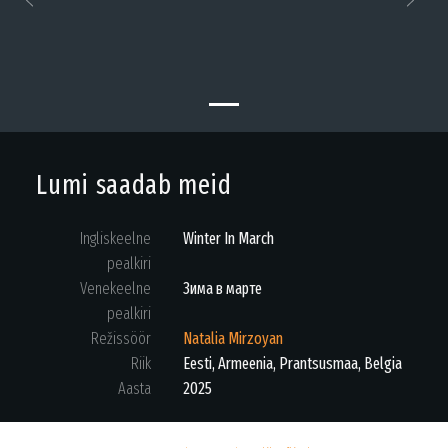
Previous
Next
Lumi saadab meid
Ingliskeelne
Winter In March
pealkiri
Venekeelne
Зима в марте
pealkiri
Režissöör
Natalia Mirzoyan
Riik
Eesti, Armeenia, Prantsusmaa, Belgia
Aasta
2025