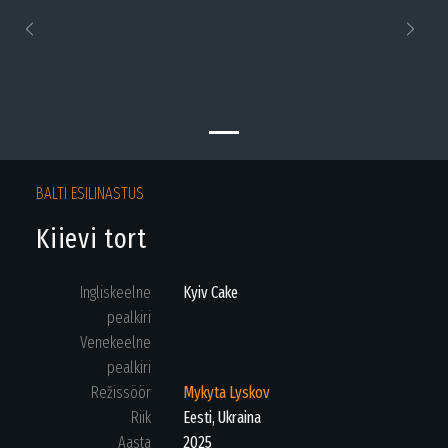
Previous
Next
BALTI ESILINASTUS
Kiievi tort
Ingliskeelne
Kyiv Cake
pealkiri
Venekeelne
pealkiri
Režissöör
Mykyta Lyskov
Riik
Eesti, Ukraina
Aasta
2025