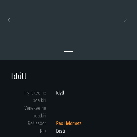
Previous
Next
Idüll
Ingliskeelne
Idyll
pealkiri
Venekeelne
pealkiri
Režissöör
Rao Heidmets
Riik
Eesti