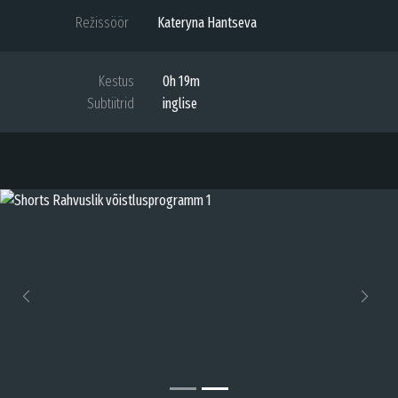
Režissöör
Kateryna Hantseva
Kestus
0h 19m
Subtiitrid
inglise
Previous
Next