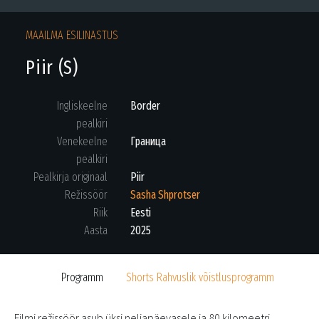
MAAILMA ESILINASTUS
Piir (S)
Ingliskeelne
Border
pealkiri
Venekeelne
Граница
pealkiri
Pealkirja originaal
Piir
Režissöör
Sasha Shprotser
Riik
Eesti
Aasta
2025
Programm
Shorts Rahvuslik võistlusprogramm
Filmi režissöör asub üksi neljapäevasele ja 80 kilomeetri