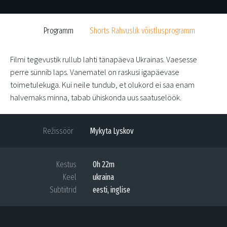
Programm
Shorts Rahvuslik võistlusprogramm
Filmi tegevustik rullub lahti tänapäeva Ukrainas. Vaesesse
perre sünnib laps. Vanematel on raskusi igapäevase
toimetulekuga. Kui neile tundub, et olukord ei saa enam
halvemaks minna, tabab ühiskonda uus saatuselöök.
Režissöör
Mykyta Lyskov
Kestus
0h 22m
Keel
ukraina
Subtiitrid
eesti, inglise