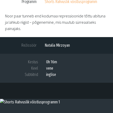
Programm
Shorts Rahvuslik võistlusprogramm
Noor paar tunneb end kodumaa repressioonide tõttu abituna
ja lahkub riigist – põgenemine, mis muutub sürreaalseks
painajaks.
Režissöör
Natalia Mirzoyan
Kestus
0h 16m
Keel
vene
Subtiitrid
inglise