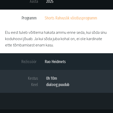
Aasta
2025
Programm
Shorts Rahvuslik võistlusprogramm
Elu eest tuleb võitlema hakata ammu enne seda, kui sõda sinu
koduhoovi jõuab. Ja kui sõda juba kohal on, ei ole kardinate
ette tõmbamisest enam kasu.
Režissöör
Rao Heidmets
Kestus
0h 10m
Keel
dialoog puudub