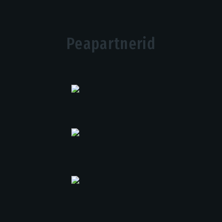
Peapartnerid