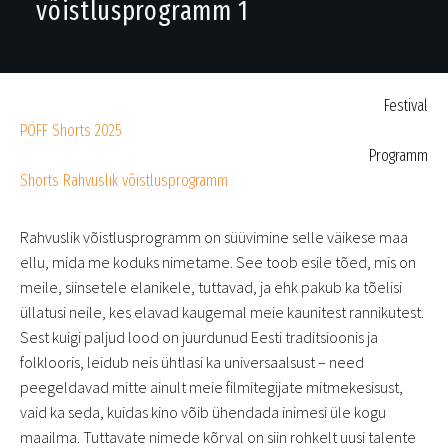
võistlusprogramm 1
Festival
PÖFF Shorts 2025
Programm
Shorts Rahvuslik võistlusprogramm
Rahvuslik võistlusprogramm on süüvimine selle väikese maa
ellu, mida me koduks nimetame. See toob esile tõed, mis on
meile, siinsetele elanikele, tuttavad, ja ehk pakub ka tõelisi
üllatusi neile, kes elavad kaugemal meie kaunitest rannikutest.
Sest kuigi paljud lood on juurdunud Eesti traditsioonis ja
folklooris, leidub neis ühtlasi ka universaalsust – need
peegeldavad mitte ainult meie filmitegijate mitmekesisust,
vaid ka seda, kuidas kino võib ühendada inimesi üle kogu
maailma. Tuttavate nimede kõrval on siin rohkelt uusi talente