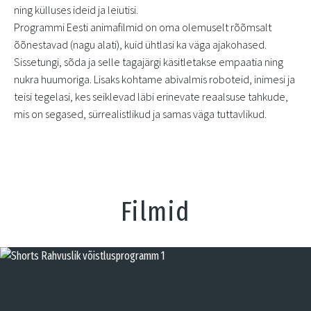
ning külluses ideid ja leiutisi.
Programmi Eesti animafilmid on oma olemuselt rõõmsalt
õõnestavad (nagu alati), kuid ühtlasi ka väga ajakohased.
Sissetungi, sõda ja selle tagajärgi käsitletakse empaatia ning
nukra huumoriga. Lisaks kohtame abivalmis roboteid, inimesi ja
teisi tegelasi, kes seiklevad läbi erinevate reaalsuse tahkude,
mis on segased, sürrealistlikud ja samas väga tuttavlikud.
Filmid