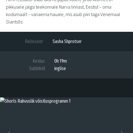
pikkusele jalgsi teekonnale Narva linnast, Eestist – oma
kodumaalt – vanaema hauale, mis asub piiri taga Venemaal
Slantsõs.
Režissöör
Sasha Shprotser
Kestus
0h 19m
Subtiitrid
inglise