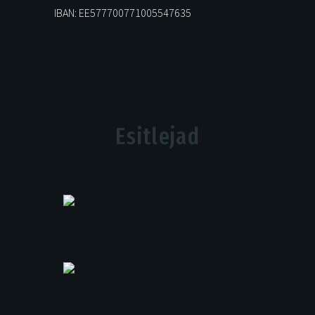
IBAN: EE577700771005547635
Esitlejad