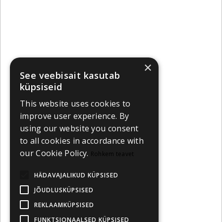
×
See veebisait kasutab
küpsiseid
This website uses cookies to
improve user experience. By
using our website you consent
to all cookies in accordance with
our Cookie Policy.
Rohkem teavet
HÄDAVAJALIKUD KÜPSISED
JÕUDLUSKÜPSISED
REKLAAMKÜPSISED
FUNKTSIONAALSED KÜPSISED