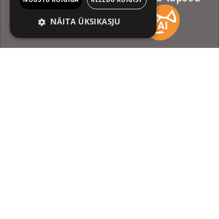
kinno
NÄITA ÜKSIKASJU
Uudis
Pöffihunt
L 30.05.2026 18:07
PÖFFi noorte- ja lastefilmide festival Just Film kutsus ellu
haridusfondi, mille eesmärk on toetada laste õppeotstarbelisi
kinoskäike.