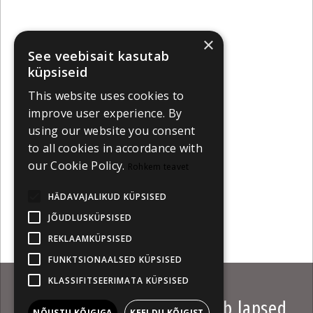
×
See veebisait kasutab
küpsiseid
This website uses cookies to
improve user experience. By
using our website you consent
to all cookies in accordance with
our Cookie Policy.
Rohkem teavet
HÄDAVAJALIKUD KÜPSISED
JÕUDLUSKÜPSISED
REKLAAMKÜPSISED
FUNKTSIONAALSED KÜPSISED
KLASSIFITSEERIMATA KÜPSISED
Just Filmi haridusfond aitab lapsed
NÕUSTU KÕIGIGA
KEELDU KÕIGIST