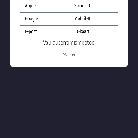
Apple
Smart-ID
Google
Mobiil-ID
E-post
ID-kaart
Vali autentimismeetod
OAuth.ee