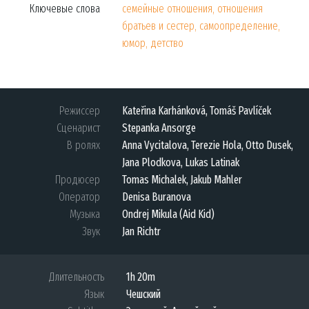
Ключевые слова
семейные отношения, отношения
братьев и сестер, самоопределение,
юмор, детство
Режиссер
Kateřina Karhánková, Tomáš Pavlíček
Сценарист
Stepanka Ansorge
В ролях
Anna Vycitalova, Terezie Hola, Otto Dusek,
Jana Plodkova, Lukas Latinak
Продюсер
Tomas Michalek, Jakub Mahler
Оператор
Denisa Buranova
Музыка
Ondrej Mikula (Aid Kid)
Звук
Jan Richtr
Длительность
1h 20m
Язык
Чешский