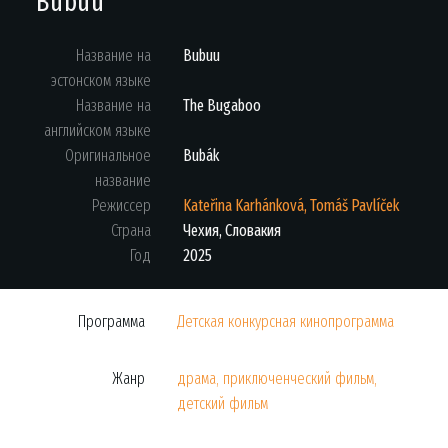
Bubuu
Название на
Bubuu
эстонском языке
Название на
The Bugaboo
английском языке
Оригинальное
Bubák
название
Режиссер
Kateřina Karhánková, Tomáš Pavlíček
Страна
Чехия, Словакия
Год
2025
Программа
Детская конкурсная кинопрограмма
Жанр
драма, приключенческий фильм,
детский фильм