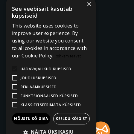
×
See veebisait kasutab
küpsiseid
This website uses cookies to
improve user experience. By
using our website you consent
to all cookies in accordance with
our Cookie Policy.
Rohkem teavet
HÄDAVAJALIKUD KÜPSISED
JÕUDLUSKÜPSISED
REKLAAMKÜPSISED
FUNKTSIONAALSED KÜPSISED
KLASSIFITSEERIMATA KÜPSISED
NÕUSTU KÕIGIGA
KEELDU KÕIGIST
NÄITA ÜKSIKASJU