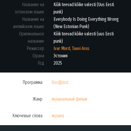
Название на
Kõik teevad kõike valesti (Uus Eesti
эстонском языке
punk)
Название на
Everybody Is Doing Everything Wrong
английском языке
(New Estonian Punk)
Оригинальное
Kõik teevad kõike valesti (uus Eesti
название
punk)
Режиссер
Ivar Murd, Taavi Arus
Страна
Эстония
Год
2025
Программа
Doc@Just
Жанр
музыкальный фильм
Ключевые слова
музыка