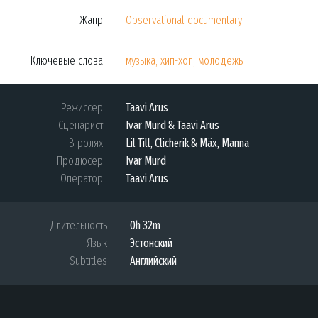
Жанр
Observational documentary
Ключевые слова
музыка, хип-хоп, молодежь
Режиссер
Taavi Arus
Сценарист
Ivar Murd & Taavi Arus
В ролях
Lil Till, Clicherik & Mäx, Manna
Продюсер
Ivar Murd
Оператор
Taavi Arus
Длительность
0h 32m
Язык
Эстонский
Subtitles
Английский