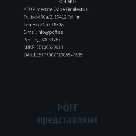
КОНТАКТЫ
MTÜ Pimedate Ööde Filmifestival
Telliskivi 60a/2, 10412 Tallinn
Тел: +372 5620 8308
E-mail: info@poff.ee
Рег. код: 80044767
KMKR: EE100520914
IBAN: EE577700771005547635
PÖFF
представляют