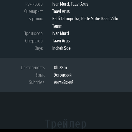
Режиссер
Ivar Murd, Taavi Arus
Сценарист
Taavi Arus
В ролях
Kalli Talonpoika, Riste Sofie Käär, Villu
Tamm
Продюсер
Ivar Murd
Оператор
Taavi Arus
Звук
Indrek Soe
Длительность
0h 28m
Язык
Эстонский
Subtitles
Английский
Трейлер