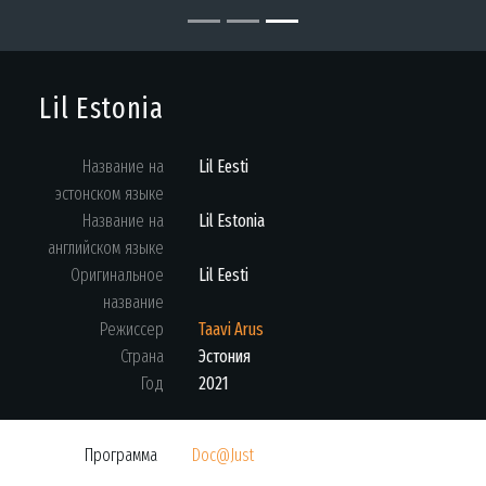
Lil Estonia
Название на
Lil Eesti
эстонском языке
Название на
Lil Estonia
английском языке
Оригинальное
Lil Eesti
название
Режиссер
Taavi Arus
Страна
Эстония
Год
2021
Программа
Doc@Just