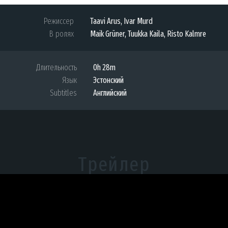
Режиссер
Taavi Arus, Ivar Murd
В ролях
Maik Grüner, Tuukka Kaila, Risto Kalmre
Длительность
0h 28m
Язык
Эстонский
Subtitles
Английский
Трейлер