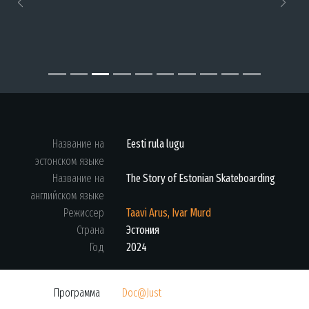
Previous
Next
Название на
Eesti rula lugu
эстонском языке
Название на
The Story of Estonian Skateboarding
английском языке
Режиссер
Taavi Arus, Ivar Murd
Страна
Эстония
Год
2024
Программа
Doc@Just