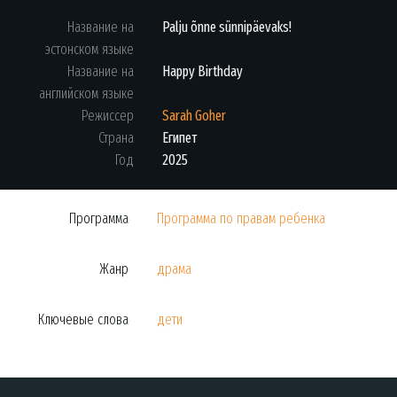
Название на
Palju õnne sünnipäevaks!
эстонском языке
Название на
Happy Birthday
английском языке
Режиссер
Sarah Goher
Страна
Египет
Год
2025
Программа
Программа по правам ребенка
Жанр
драма
Ключевые слова
дети