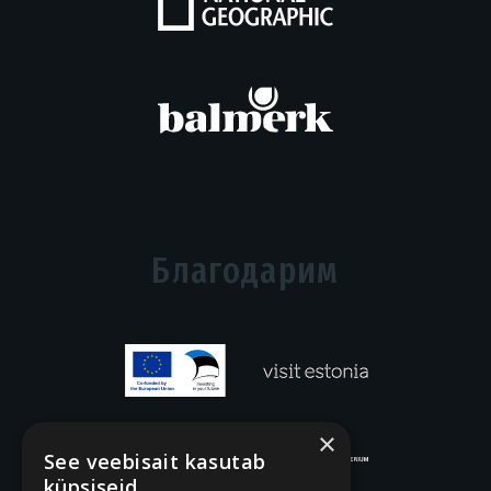
Благодарим
×
See veebisait kasutab
küpsiseid