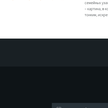
семейных уза
– картина, в 
тонким, искр