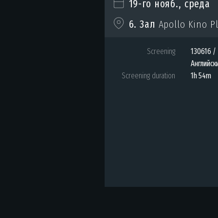
19-го нояб., среда
6. Зал
Apollo Kino P
Screening
130616 / 
Английск
Screening duration
1h 54m