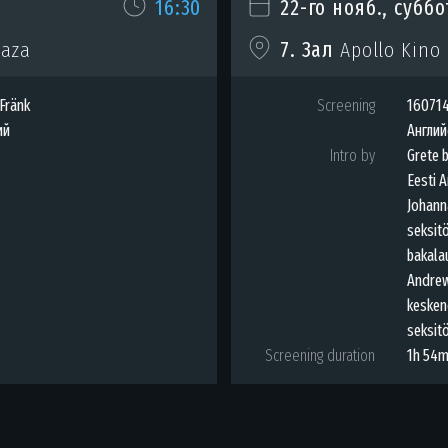
16:30
22-го нояб., суббо
laza
7. Зал
Apollo Kino 
Fränk
Screening
160714
ий
Англий
Intro by
Grete 
Eesti A
Johann
seksit
bakala
Andrew
kesken
seksit
Screening duration
1h 54