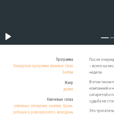
После очеред
Программа
– всего на н
Конкурсная программа фильмов стран
недели.
Балтии
В этом тихом
Жанр
компанией и н
драма
сигаретой и п
Ключевые слова
судьба не ста
семейные отношения, насилие, брань,
Это трогатель
ребенок в роли взрослого, молодежь