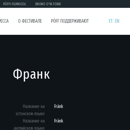
PÖFFI FILMIKOOL
BRUNO O'YA FOND
РЕССА
О ФЕСТИВАЛЕ
PÖFF ПОДДЕРЖИВАЮТ
ET
EN
Франк
Название на
Fränk
эстонском языке
Название на
Fränk
английском языке