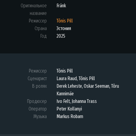
Оригинальное
Fränk
название
Режиссер
Tõnis Pill
Страна
Эстония
Год
2025
Режиссер
Tõnis Pill
Сценарист
Laura Raud, Tõnis Pill
В ролях
Derek Leheste, Oskar Seeman, Tõru
Kannimäe
Продюсер
Ivo Felt, Johanna Trass
Оператор
Peter Kollanyi
Музыка
Markus Robam