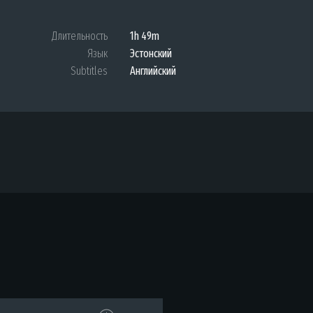
Длительность
1h 49m
Язык
Эстонский
Subtitles
Английский