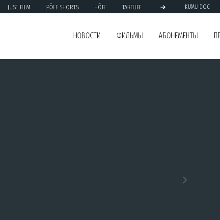
➔
JUST FILM
PÖFF SHORTS
HÕFF
TARTUFF
KUMU DOC
НОВОСТИ
ФИЛЬМЫ
АБОНЕМЕНТЫ
П
Next