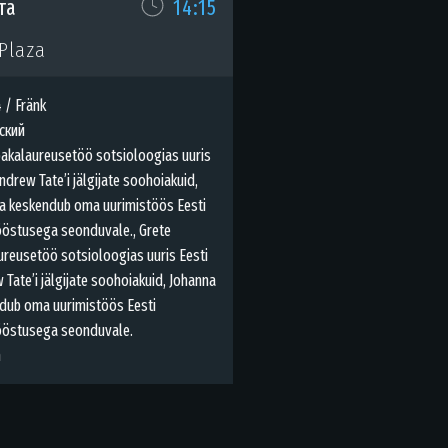
та
14:15
Plaza
 / Fränk
ский
bakalaureusetöö sotsioloogias uuris
ndrew Tate’i jälgijate soohoiakuid,
a keskendub oma uurimistöös Eesti
ööstusega seonduvale., Grete
ureusetöö sotsioloogias uuris Eesti
 Tate’i jälgijate soohoiakuid, Johanna
dub oma uurimistöös Eesti
ööstusega seonduvale.
m