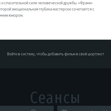
х и спасительной силе человеческой дружбы. «Франк»
которой эмоциональная глубина мастерски сочетается с
енним юмором.
Войти в систему, чтобы добавить фильм в свой шортлист
Сеансы