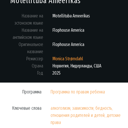
Motellituba Ameerikas
Название на
Motellituba Ameerikas
эстонском языке
Название на
Flophouse America
английском языке
Оригинальное
Flophouse America
название
Режиссер
Monica Strømdahl
Страна
Норвегия, Нидерланды, США
Год
2025
Программа
Программа по правам ребенка
Ключевые слова
алкоголизм, зависимости, бедность,
отношения родителей и детей, детские
права