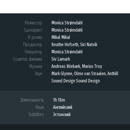
Режиссер
Monica Strømdahl
Сценарист
Monica Strømdahl
В ролях
Mikal Mikal
Продюсер
Beathe Hofseth, Siri Natvik
Оператор
Monica Strømdahl
Соавтор фильма
Siv Lamark
Музыка
Andreas Ihlebæk, Marius Troy
Звук
Mark Glynne, Olmo van Straalen, Anthill
Sound Design Sound Design
Длительность
1h 18m
Язык
Английский
Subtitles
Эстонский