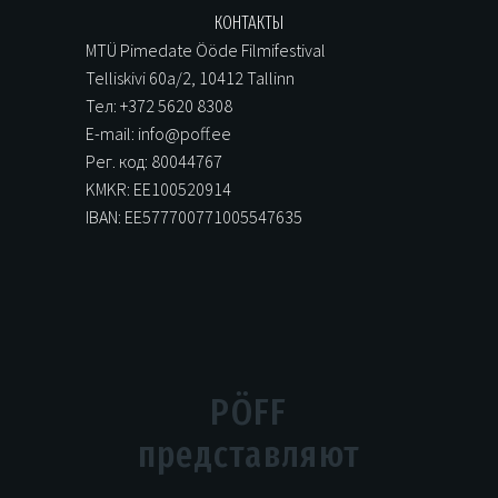
КОНТАКТЫ
MTÜ Pimedate Ööde Filmifestival
Telliskivi 60a/2, 10412 Tallinn
Тел: +372 5620 8308
E-mail: info@poff.ee
Рег. код: 80044767
KMKR: EE100520914
IBAN: EE577700771005547635
PÖFF
представляют