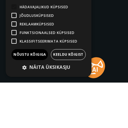
HÄDAVAJALIKUD KÜPSISED
JÕUDLUSKÜPSISED
REKLAAMKÜPSISED
FUNKTSIONAALSED KÜPSISED
KLASSIFITSEERIMATA KÜPSISED
NÕUSTU KÕIGIGA
KEELDU KÕIGIST
NÄITA ÜKSIKASJU