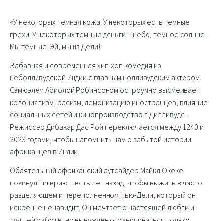
«У некоторых темная кожа. У некоторых есть темные
грехи. У некоторых темные деньги – небо, темное солнце.
Мы темные. Эй, мы из Дели!"
Забавная и современная хип-хоп комедия из
неболливудской Индии с главным нолливудским актером
Сэмюэлем Абиолой Робинсоном остроумно высмеивает
колониализм, расизм, демонизацию иностранцев, влияние
социальных сетей и кинопроизводство в Дилливуде.
Режиссер Дибакар Дас Рой переключается между 1240 и
2023 годами, чтобы напомнить нам о забытой истории
африканцев в Индии.
Обаятельный африканский аутсайдер Майкл Океке
покинул Нигерию шесть лет назад, чтобы выжить в часто
разделяющем и переполненном Нью-Дели, который он
искренне ненавидит. Он мечтает о настоящей любви и
лучшей работе, но вынужден ограничиваться только