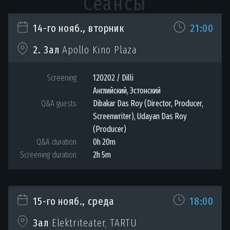
Сеансы
14-го нояб., вторник
21:00
2. Зал
Apollo Kino Plaza
Screening
120202 / Dilli
Английский, Эстонский
Q&A guests
Dibakar Das Roy (Director, Producer,
Screenwriter), Udayan Das Roy
(Producer)
Q&A duration
0h 20m
Screening duration
2h 5m
15-го нояб., среда
18:00
Зал
Elektriteater, TARTU