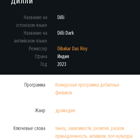
Дилли
Название на
Dilli
эстонском языке
Название на
Dilli Dark
английском языке
Режиссер
Dibakar Das Roy
Страна
Индия
Год
2023
Программа
Конкурсная программа дебютных
фильмов
Жанр
драмедия
Ключевые слова
танец, зависимости, религия, расизм,
принадлежность, активизм, поп-культура