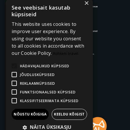
×
See veebisait kasutab
küpsiseid
This website uses cookies to
improve user experience. By
using our website you consent
to all cookies in accordance with
our Cookie Policy.
Rohkem teavet
HÄDAVAJALIKUD KÜPSISED
JÕUDLUSKÜPSISED
REKLAAMKÜPSISED
FUNKTSIONAALSED KÜPSISED
KLASSIFITSEERIMATA KÜPSISED
NÕUSTU KÕIGIGA
KEELDU KÕIGIST
NÄITA ÜKSIKASJU