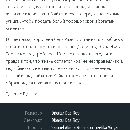
четырьмя вещами: сотовым телефоном, кокаином,
деньгами и клиентами. Майкл неохотно бродит по ночным
улицам, чтобы продать белый порошок своим богатым
клиентам.
800 лет назад королева Дели Разия Султан нашла любовь в
объятиях темнокожего иностранца Джамал-уд-Дина Якута.
Тем не менее, проблемы 13-го века живы и сегодня, и
правда в том, что жизнь остается крайне несправедливой,
люди бывают светлыми и темными, но с применением
острой и сладкой магии Майкл стремится стать новым
образцом для подражания в обществе.
Эдвинас Пукшта
Режиссер
Dibakar Das Roy
Сценарист
Dibakar Das Roy
В ролях
Samuel Abiola Robinson, Geetika Vidya