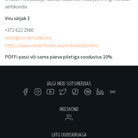
seltskonda.
Viru väljak 3
+372 622 2980
noho@nordichotels.eu
https://www.nordichotels.eu/restoranid/noho/
PÖFFi passi või sama päeva piletiga soodustus 10%.
JÄLGI MEID SOTSMEEDIAS
MEESKOND
LIITU UUDISKIRJAGA