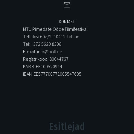
KONTAKT
MTÜ Pimedate Ööde Filmifestival
Telliskivi 60a/2, 10412 Tallinn
Tel: +372 5620 8308
E-mail: info@poff.ee
Registrikood: 80044767
KMKR: EE100520914
IBAN: EE577700771005547635
Esitlejad