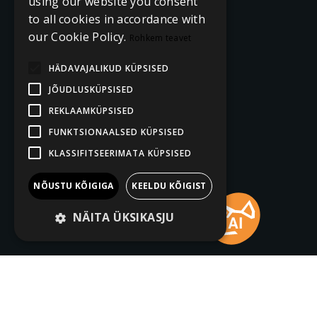
using our website you consent
to all cookies in accordance with
our Cookie Policy.
Rohkem teavet
HÄDAVAJALIKUD KÜPSISED
JÕUDLUSKÜPSISED
REKLAAMKÜPSISED
FUNKTSIONAALSED KÜPSISED
KLASSIFITSEERIMATA KÜPSISED
NÕUSTU KÕIGIGA
KEELDU KÕIGIST
NÄITA ÜKSIKASJU