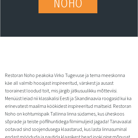
NOHO
Restoran Noho peakoka Virko Tugevuse ja tema meeskonna
käe all valmib hooajast inspireeritud, värskest ja ausast
toorainest loodud toit, mis järgib jätkusuulikku mõtteviisi.
Menüüst leiad nii klassikalisi Eesti ja Skandinaavia roogasid kui ka
erinevatest maailma köökidest inspireeritud maitseid. Restoran
Noho on kohtumispaik Tallinna linna südames, kus üheskoos
sõprade ja teiste pöffihuntidega filmimuljeid jagada! Tänavaalal
ootavad sind soojendusega klaastarud, kus lasta linnasuminal
endast mööduda ja nautida klaasikest head jooki ning mõnusat