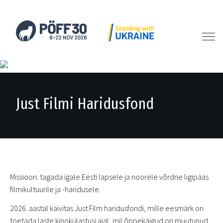
Just Filmi Haridusfond
Missioon: tagada igale Eesti lapsele ja noorele võrdne ligipääs
filmikultuurile ja -haridusele.
2026. aastal käivitas Just Film haridusfondi, mille eesmärk on
toetada laste kinokülastusi ajal, mil õppekäigud on muutunud