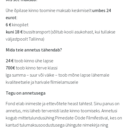
Ühe õpilase kinno toomine maksab keskmiselt
umbes
24
eurot
:
6 €
kinopilet
kuni 18 €
bussitransport (sõltub kooli asukohast, kui tullakse
väljastpoolt Tallinna)
Mida teie annetus tähendab?
24 €
toob kinno ühe lapse
700€
toob kinno terve klassi
Iga summa – suur või väike – toob mõne lapse lähemale
kvaliteetsele ja harivale filmielamusele
Tegu on annetusega
Fond elab inimeste ja ettevõtete heast tahtest. Sinu panus on
annetus, mis läheb tervenisti laste kinno toomiseks. Annetusi
kogub mittetulundusühing Pimedate Ööde Filmifestival, kes on
kantud tulumaksusoodustusega ühingute nimekirja ning