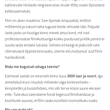
kallinevate hindade ning keerulise olude tõttu osale õpilastest
kättesaamatuks.
Film on aken maailma. See õpetab empaatiat, kriitilist
mõtlemist ja oskust näha lugusid teiste silmade läbi. Paljude
laste jaoks on kooliga kinno minek ainus kord, mil nad
professionaalse filmikultuuriga kokku puutuvad ja kõik pered ei
suuda seda endale lubada. Selleks et keegi ei jääks kõrvale
võimalusest õppida kinosaalis, oleme ellu kutsunud Just Filmi
haridusfondi.
Mida me kogutud rahaga teeme?
Esimesel aastal on eesmärk kinno tuua
3000 last ja noort.
Iga
annetatud euro muutub millekski väga konkreetseks –
kinopiletiks ja bussisõiduks, mis viib terve klassi suure ekraani
ette. Tulevikus laiendame fondi tegevust filmihariduse ja
koolituste suunas, et film saaks koolitöö loomulikuks osaks.
Mis see maksab?