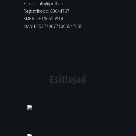
E-mail: info@poff.ee
Registrikood: 80044767
KMKR: EE100520914
IBAN: EE577700771005547635
Esitlejad