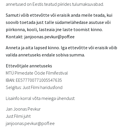
annetused on Eestis teatud piirides tulumaksuvabad.
Samuti võib ettevõtte või eraisik anda meile teada, kui
soovib toetada just talle südamelähedase asutuse või
piirkonna, kooli, lasteaia jne laste toomist kinno.
Kontakt: janjoonas.pevkur@poff.ee
Anneta ja aita lapsed kinno. Iga ettevõtte või eraisik võib
valida annetuseks endale sobiva summa.
Ettevõtjale annetuseks
MTÜ Pimedate Ööde Filmifestival
IBAN: EE577700771005547635
Selgitus: Just Filmi haridusfond
Lisainfo korral võta meiega ühendust:
Jan Joonas Pevkur
Just Filmi juht
janjoonas.pevkur@poff.ee