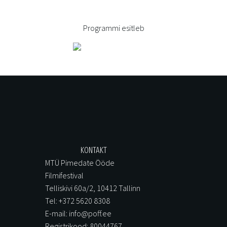
Programmi esitleb
KONTAKT
MTÜ Pimedate Ööde
Filmifestival
Telliskivi 60a/2, 10412 Tallinn
Tel: +372 5620 8308
E-mail: info@poff.ee
Registrikood: 80044767