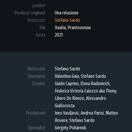
pealkiri
Pealkirja originaal
Una relazione
Režissöör
Stefano Sardo
Riik
Itaalia, Prantsusmaa
Aasta
2021
Režissöör
Stefano Sardo
Stsenarist
Valentina Gaia, Stefano Sardo
Osades
Guido Caprino, Elena Radonicich,
Federica Victoria Caiozzo aka Thony,
Libero De Rienzo, Alessandro
Giallocosta
Produtsent
Ines Vasiljevic, Andrea Parisi, Matteo
Rovere, Stefano Sardo
Operaator
Gergely Pohárnok