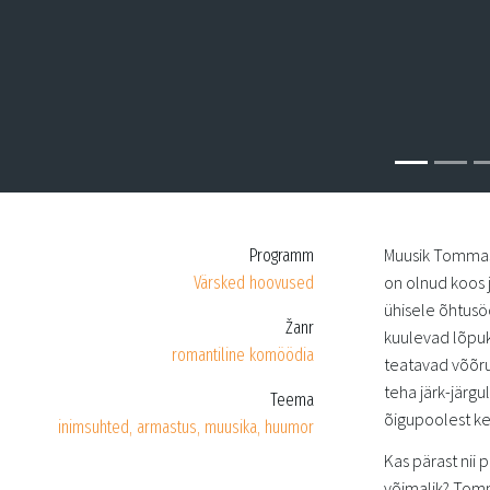
Muusik Tommaso
Programm
on olnud koos 
Värsked hoovused
ühisele õhtusöö
Žanr
kuulevad lõpuk
romantiline komöödia
teatavad võõru
teha järk-järgul
Teema
õigupoolest kel
inimsuhted, armastus, muusika, huumor
Kas pärast nii 
võimalik? Tomm