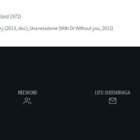
(snd 1972)
y (2013, doc), Una relazione (With Or Without you, 2021)
MEESKOND
LIITU UUDISKIRJAGA