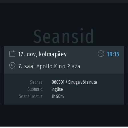
Seansid
17. nov, kolmapäev
18:15
7. saal
Apollo Kino Plaza
Seanss
060501 / Sinuga või sinuta
Subtiitrid
inglise
Seansi kestus
1h 50m