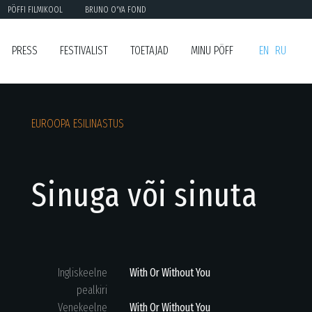
PÖFFI FILMIKOOL
BRUNO O'YA FOND
PRESS
FESTIVALIST
TOETAJAD
MINU PÖFF
EN
RU
EUROOPA ESILINASTUS
Sinuga või sinuta
Ingliskeelne
With Or Without You
pealkiri
Venekeelne
With Or Without You