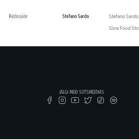
Stefano Sardo 
Režissöör
Stefano Sardo
Slow Food Stor
JÄLGI MEID SOTSMEEDIAS