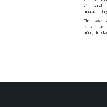
ei ühti paraku
muutuvad ning ü
Filmi lavastaja
laulis tänasek
mängufilmis la