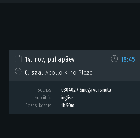
14. nov, pühapäev
18:45
6. saal
Apollo Kino Plaza
Seanss
030402 / Sinuga või sinuta
Subtiitrid
inglise
Seansi kestus
1h 50m