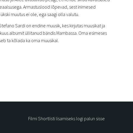
 reaalsusega. Armastuslood lõpevad, sest inimesed
kski muutus ei ole, ega saagi olla valutu.
 Stefano Sardi on endine muusik, kes kirjutas muusikat ja
s kuus albumit üllitanud bändis Mambassa. Oma esimeses
seb ta kõlada ka oma muusikal.
Filmi Shortlisti lisamiseks logi palun sisse