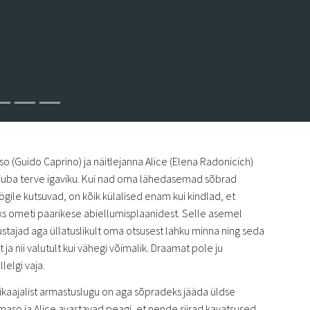
 (Guido Caprino) ja näitlejanna Alice (Elena Radonicich)
juba terve igaviku. Kui nad oma lähedasemad sõbrad
gile kutsuvad, on kõik külalised enam kui kindlad, et
s ometi paarikese abiellumisplaanidest. Selle asemel
stajad aga üllatuslikult oma otsusest lahku minna ning seda
t ja nii valutult kui vähegi võimalik. Draamat pole ju
lelgi vaja.
pikaajalist armastuslugu on aga sõpradeks jääda üldse
aso ja Alice avastavad peagi, et nende siirad kavatsused