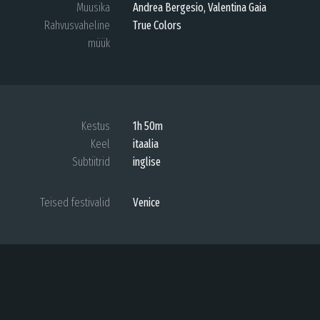
Muusika
Andrea Bergesio, Valentina Gaia
Rahvusvaheline
True Colors
müük
Kestus
1h 50m
Keel
itaalia
Subtiitrid
inglise
Teised festivalid
Venice