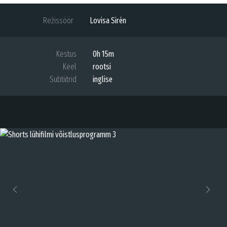
Režissöör
Lovisa Sirén
Kestus
0h 15m
Keel
rootsi
Subtiitrid
inglise
Previous
Next