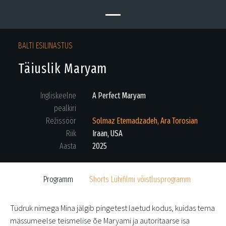
BALTI ESILINASTUS
Täiuslik Maryam
Ingliskeelne
A Perfect Maryam
pealkiri
Režissöör
Solmaz Etemadzadeh, Ara Torosian
Riik
Iraan, USA
Aasta
2025
Programm
Shorts Lühifilmi võistlusprogramm
Tüdruk nimega Mina jälgib pingetest laetud kodus, kuidas tema
mässumeelse teismelise õe Maryami ja autoritaarse isa