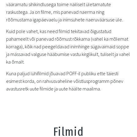
vääramatu sihikindlusega toime näiliselt ületamatute
raskustega. Ja on filme, mis panevad naerma ning
rõõmustama igapäevaelu ja inimsuhete naeruväärsuse üle.
Kuid pole vahet, kas need filmid tekitavad õigustatud
pahameelt või panevad rõõmust rõkkama (vahel ka mõlemat
korraga), kõik nad peegeldavad inimhinge sügavaimaid soppe
ja mässavad valguse hääbumise vastu kirglikult, tuliselt ja vahel
ka õrnalt.
Kuna paljud lühifilmid jõuavad PÖFF-il publiku ette täiesti
esimest korda, on rahvusvaheline võistlusprogramm põnev
avastusretk uute filmide ja uute häälte maailma.
Filmid