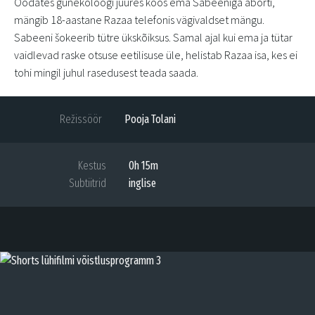
Oodates günekoloogi juures koos ema Sabeeniga aborti,
mängib 18-aastane Razaa telefonis vägivaldset mängu.
Sabeeni šokeerib tütre ükskõiksus. Samal ajal kui ema ja tütar
vaidlevad raske otsuse eetilisuse üle, helistab Razaa isa, kes ei
tohi mingil juhul rasedusest teada saada.
Režissöör
Pooja Tolani
Kestus
0h 15m
Subtiitrid
inglise