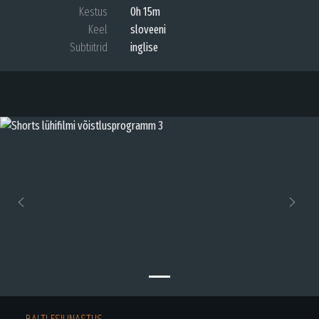
Kestus
0h 15m
Keel
sloveeni
Subtiitrid
inglise
Previous
Next