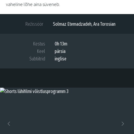
vaheline lõhe aina süveneb.
Režissöör
Solmaz Etemadzadeh, Ara Torosian
Kestus
0h 13m
Keel
pärsia
Subtiitrid
inglise
Previous
Next