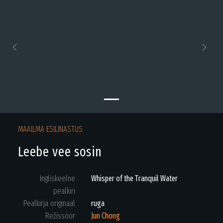
Previous
Next
MAAILMA ESILINASTUS
Leebe vee sosin
Ingliskeelne
Whisper of the Tranquil Water
pealkiri
Pealkirja originaal
ruga
Režissöör
Jun Chong