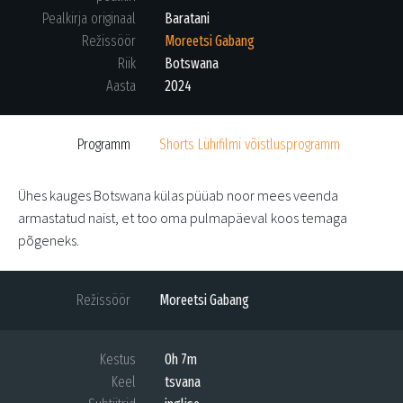
Pealkirja originaal
Baratani
Režissöör
Moreetsi Gabang
Riik
Botswana
Aasta
2024
Programm
Shorts Lühifilmi võistlusprogramm
Ühes kauges Botswana külas püüab noor mees veenda
armastatud naist, et too oma pulmapäeval koos temaga
põgeneks.
Režissöör
Moreetsi Gabang
Kestus
0h 7m
Keel
tsvana