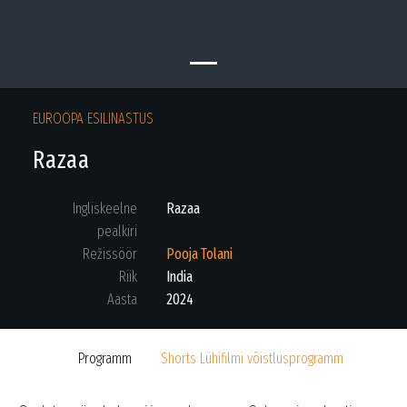
EUROOPA ESILINASTUS
Razaa
Ingliskeelne
Razaa
pealkiri
Režissöör
Pooja Tolani
Riik
India
Aasta
2024
Programm
Shorts Lühifilmi võistlusprogramm