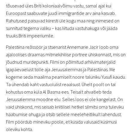
tõusevad üles Briti koloniaalvõimu vastu, samal ajal kui
Euroopast saabuvate juudi immigrantide arv aina kasvab.
Rahutused paisuvad kiiresti üle kogu maa ning inimesed on
sunnitud tegema valiku – kas liituda vastuhakuga või jääda
truuks Briti impeeriumile.
Palestiina režissöör ja stsenarist Annemarie Jacir loob oma
ajaloolises draamas mitmekihilise portree ühiskonnast, mis on
jõudnud murdepunkti. Filmi on põimitud arhiivimaterjalid
igapäevaelust tolle aja Jeruusalemmas ja Palestiinas. Me
kogeme seda maailma peamiselt noore taluniku Yusufi kaudu.
Ta ühendab kaht vastuolulist reaalsust. Ühelt poolt on tal
kohustus oma küla Al Basma ees. Teisalt ahvatleb teda
Jeruusalemma moodne elu. Selles loos ei ole kangelast. On
vaid ühiskond, mis seisab kriitilisel hetkel silmitsi oma tuleviku
hääbumise ohuga ja otsib sellele meeleheitlikult lahendust.
Film pöördub mineviku poole, et küsida valusaid küsimusi
oleviku kohta.