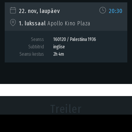
22. nov, laupäev
20:30
1. lukssaal
Apollo Kino Plaza
Seanss
160120 / Palestiina 1936
Subtiitrid
inglise
Seansi kestus
2h 4m
Treiler