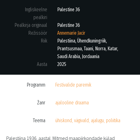
Ingliskeelne
Palestine 36
pealkiri
Pealkirja originaal
Palestine 36
Režissöör
Annemarie Jacir
Riik
Palestiina, Ühendkuningriik,
Prantsusmaa, Taani, Norra, Katar,
Saudi Arabia, Jordaania
Aasta
2025
Programm
Festivalide paremik
Žanr
ajalooline draama
Teema
ühiskond, vägivald, ajalugu, poliitika
Palestiina 1936. aastal. Mitmed maapiirkondade külad