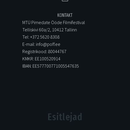
KONTAKT
MTÜ Pimedate Ööde Filmifestival
Telliskivi 60a/2, 10412 Tallinn
Tel: +372 5620 8308
E-mail: info@poff.ee
Registrikood: 80044767
KMKR: EE100520914
IBAN: EE577700771005547635
Esitlejad