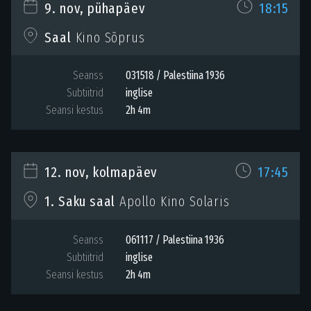
9. nov, pühapäev
18:15
Saal
Kino Sõprus
Seanss
031518 / Palestiina 1936
Subtiitrid
inglise
Seansi kestus
2h 4m
12. nov, kolmapäev
17:45
1. Saku saal
Apollo Kino Solaris
Seanss
061117 / Palestiina 1936
Subtiitrid
inglise
Seansi kestus
2h 4m