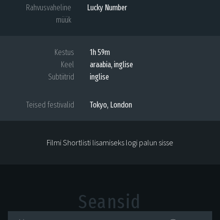
Rahvusvaheline
Lucky Number
müük
Kestus
1h 59m
Keel
araabia, inglise
Subtiitrid
inglise
Teised festivalid
Tokyo, London
Filmi Shortlisti lisamiseks logi palun sisse
Seansid