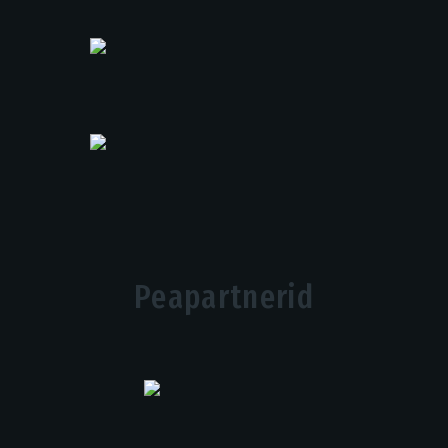
Peapartnerid