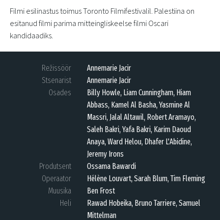
Filmi esilinastus toimus Toronto Filmifestivalil. Palestiina on
esitanud filmi parima mitteingliskeelse filmi Oscari
kandidaadiks.
Režissöör
Annemarie Jacir
Stsenarist
Annemarie Jacir
Osades
Billy Howle, Liam Cunningham, Hiam
Abbass, Kamel Al Basha, Yasmine Al
Massri, Jalal Altawil, Robert Aramayo,
Saleh Bakri, Yafa Bakri, Karim Daoud
Anaya, Ward Helou, Dhafer L'Abidine,
Jeremy Irons
Produtsent
Ossama Bawardi
Operaator
Hélène Louvart, Sarah Blum, Tim Fleming
Muusika
Ben Frost
Heli
Rawad Hobeika, Bruno Tarriere, Samuel
Mittelman