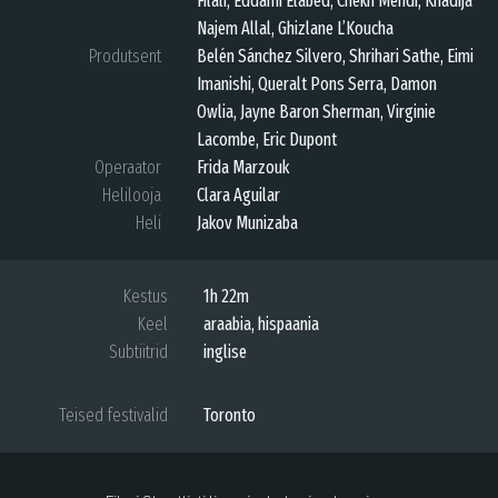
Filali, Eddami Elabed, Chekh Mehdi, Khadija
Najem Allal, Ghizlane L’Koucha
Produtsent
Belén Sánchez Silvero, Shrihari Sathe, Eimi
Imanishi, Queralt Pons Serra, Damon
Owlia, Jayne Baron Sherman, Virginie
Lacombe, Eric Dupont
Operaator
Frida Marzouk
Helilooja
Clara Aguilar
Heli
Jakov Munizaba
Kestus
1h 22m
Keel
araabia, hispaania
Subtiitrid
inglise
Teised festivalid
Toronto