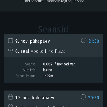
Filmi Shortlisti lisamiseks logi palun sisse
Seansid
9. nov, pühapäev
21:30
6. saal
Apollo Kino Plaza
Seanss
030621 / Nomaadi vari
Subtiitrid
inglise
Seansi kestus
1h 27m
19. nov, kolmapäev
20:30