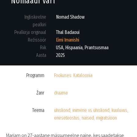
Nomaadi vari
Ingliskeelne
Nomad Shadow
pealkiri
Pealkirja originaal
Thal Badaoui
Režissöör
Eimi Imanishi
Riik
USA, Hispaania, Prantsusmaa
Aasta
2025
Programm
Fookuses: Kataloonia
Žanr
draama
Teema
ühiskond, inimene vs ühiskond, kuuluvus,
eneseteostus, naised, migratsioon
Mariam on 27-aastane mässumeelne naine, kes saadetakse