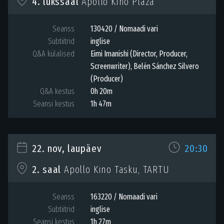
4. lukssaal
Apollo Kino Plaza
Seanss
130420 / Nomaadi vari
Subtiitrid
inglise
Q&A külalised
Eimi Imanishi (Director, Producer,
Screenwriter), Belén Sánchez Silvero
(Producer)
Q&A kestus
0h 20m
Seansi kestus
1h 47m
22. nov, laupäev
20:30
2. saal
Apollo Kino Tasku, TARTU
Seanss
163220 / Nomaadi vari
Subtiitrid
inglise
Seansi kestus
1h 27m