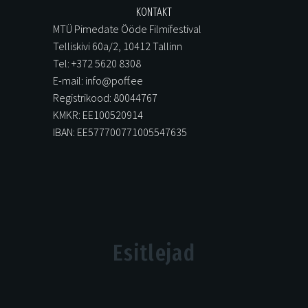
KONTAKT
MTÜ Pimedate Ööde Filmifestival
Telliskivi 60a/2, 10412 Tallinn
Tel: +372 5620 8308
E-mail: info@poff.ee
Registrikood: 80044767
KMKR: EE100520914
IBAN: EE577700771005547635
Esitlejad