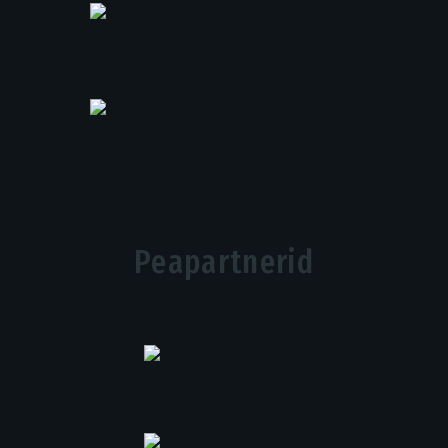
Peapartnerid