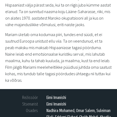
Hispaaniast välja pärast seda, kui ta on riigis juba kümme aastat
elanud. Ta on sunnitud naasma koju Lääne-Saharasse, riiki, mis
on alates 1970. aastatest Maroko okupatsiooni all ja kus on
vähe majanduslikke võimalusi, eriti naiste jaoks.
Mariam ületab oma kodumaa piiri, tundes end süüdi, et ei
suutnud Euroopa unistust ellu viia. Ta on veendunud, et ta
peab maksku mis maksab Hispaaniasse tagasi pöörduma.
Naine leiab end emotsionaalse kuristiku serval, mis lahutab
maailma, kuhu ta tahab kuuluda, ja maailma, kust ta end leiab.
Film jälgib Mariami meeleheitlikke püüdlusi juhtida oma saatust
kohas, mis tundub talle tagasi pöördudes ühtaegu nii tuttav kui
ka võõras.
Režissöör
Eimi Imanishi
Stsenarist
Eimi Imanishi
Osades
Nadhira Mohamed, Omar Salem, Suleiman