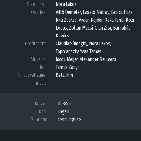
Stsenarist
Nora Lakos
Osades
Villő Demeter, László Mátray, Bonca Hárs,
Kati Zsurzs, Vivien Rujder, Réka Tenki, Rozi
Lovas, Zoltán Mucsi, Qian Zita, Barnabás
Kövécs
Produtsent
Claudia Sümeghy, Nora Lakos,
Topolanszky Yvan Tamás
Muusika
Jacob Meijer, Alexander Reumers
Heli
Tamás Zányi
Rahvusvaheline
Beta Film
müük
Kestus
1h 38m
Keel
ungari
Subtiitrid
eesti, inglise