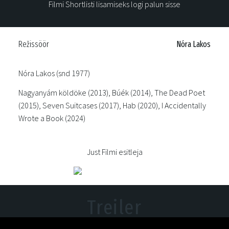
Filmi Shortlisti lisamiseks logi palun sisse
Režissöör
Nóra Lakos
Nóra Lakos (snd 1977)
Nagyanyám köldöke (2013), Búék (2014), The Dead Poet
(2015), Seven Suitcases (2017), Hab (2020), I Accidentally
Wrote a Book (2024)
Just Filmi esitleja
Treiler