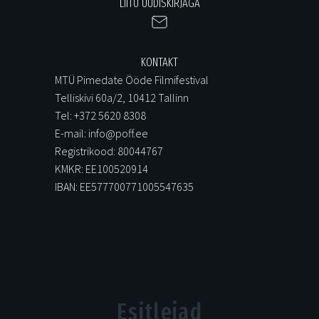
LIITU UUDISKIRJAGA
KONTAKT
MTÜ Pimedate Ööde Filmifestival
Telliskivi 60a/2, 10412 Tallinn
Tel: +372 5620 8308
E-mail: info@poff.ee
Registrikood: 80044767
KMKR: EE100520914
IBAN: EE577700771005547635
Esitlejad