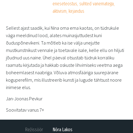
eneseteostus, suhted vanematega,
aktivism, kirjandus
Sellest ajast saadik, kui Nina oma ema kaotas, on tüdrukule
väga meeldinud lood, alates muinasjuttudest kuni
õuduspõnevikeni. Ta mõtleb ka ise välja unejutte
mustkunstnikust vennale ja toetavale isale, kelle ellu on hiljuti
jõudnud uus naine. Ühel päeval otsustab tüdruk korraliku
raamatu kirjutada ja hakkab oskuste lihvimiseks veetma aega
boheemlasest naabriga. Võluva atmosfääriga suurepärane
koguperefilm, mis illustreerib kunsti ja lugude tähtsust noore
inimese elus.
Jan-Joonas Pevkur
Soovitatav vanus 7+
Režissöör
Nóra Lakos