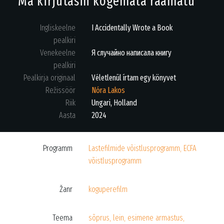
Ma kirjutasin kogemata raamatu
Ingliskeelne
I Accidentally Wrote a Book
pealkiri
Venekeelne
Я случайно написала книгу
pealkiri
Pealkirja originaal
Véletlenül írtam egy könyvet
Režissöör
Nóra Lakos
Riik
Ungari, Holland
Aasta
2024
Programm
Lastefilmide võistlusprogramm, ECFA
võistlusprogramm
Žanr
koguperefilm
Teema
sõprus, lein, esimene armastus,