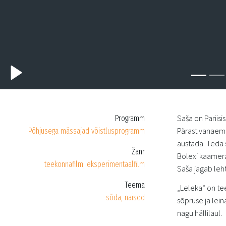
Saša on Pariis
Programm
Pärast vanaema 
Põhjusega mässajad võistlusprogramm
austada. Teda 
Žanr
Bolexi kaamera
teekonnafilm, eksperimentaalfilm
Saša jagab leh
Teema
„Leleka“ on te
sõda, naised
sõpruse ja lei
nagu hällilaul.