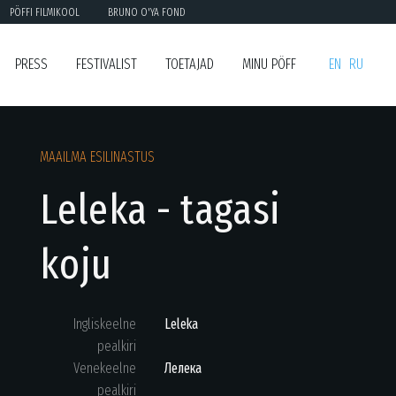
PÖFFI FILMIKOOL
BRUNO O'YA FOND
PRESS
FESTIVALIST
TOETAJAD
MINU PÖFF
EN
RU
MAAILMA ESILINASTUS
Leleka - tagasi
koju
Ingliskeelne
Leleka
pealkiri
Venekeelne
Лелека
pealkiri