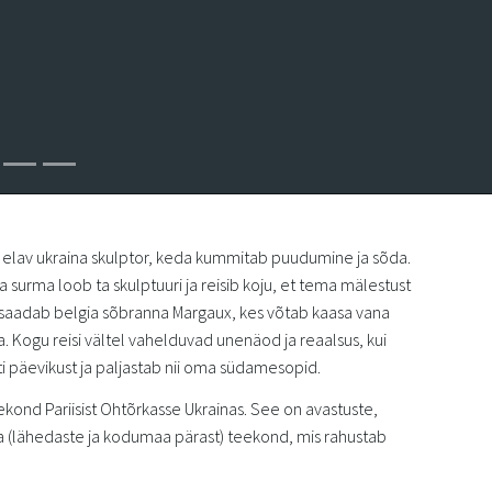
is elav ukraina skulptor, keda kummitab puudumine ja sõda.
surma loob ta skulptuuri ja reisib koju, et tema mälestust
saadab belgia sõbranna Margaux, kes võtab kaasa vana
. Kogu reisi vältel vahelduvad unenäod ja reaalsus, kui
ti päevikust ja paljastab nii oma südamesopid.
ekond Pariisist Ohtõrkasse Ukrainas. See on avastuste,
na (lähedaste ja kodumaa pärast) teekond, mis rahustab