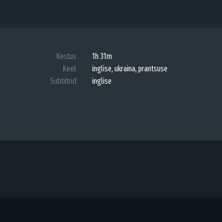
Kestus
1h 31m
Keel
inglise, ukraina, prantsuse
Subtiitrid
inglise