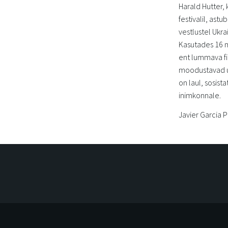
Harald Hutter,
festivalil, ast
vestlustel Ukr
Kasutades 16 m
ent lummava fi
moodustavad un
on laul, sosist
inimkonnale.
Javier Garcia 