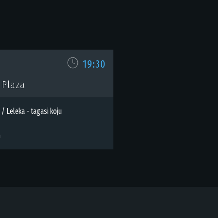
19:30
 Plaza
/ Leleka - tagasi koju
m