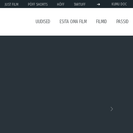
➔
JUST FILM
PÖFF SHORTS
HÕFF
TARTUFF
KUMU DOC
UUDISED
ESITA OMA FILM
FILMID
PASSID
Next