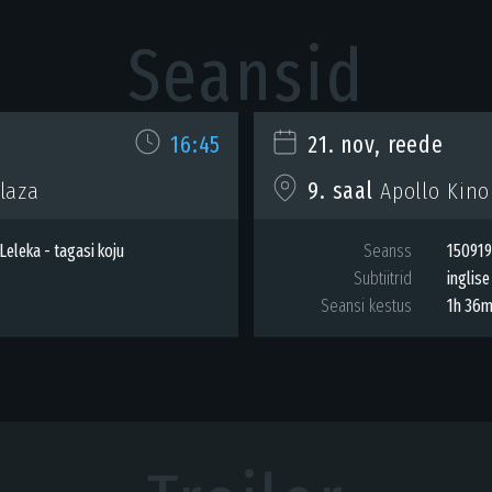
Seansid
16:45
21. nov, reede
laza
9. saal
Apollo Kino
Leleka - tagasi koju
Seanss
150919 
Subtiitrid
inglise
Seansi kestus
1h 36