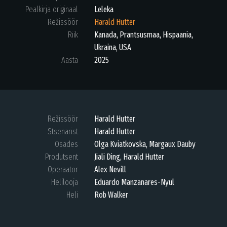
Pealkirja originaal
Leleka
Režissöör
Harald Hutter
Riik
Kanada, Prantsusmaa, Hispaania,
Ukraina, USA
Aasta
2025
Režissöör
Harald Hutter
Stsenarist
Harald Hutter
Osades
Olga Kviatkovska, Margaux Dauby
Produtsent
Jiali Ding, Harald Hutter
Operaator
Alex Nevill
Helilooja
Eduardo Manzanares-Nyul
Heli
Rob Walker