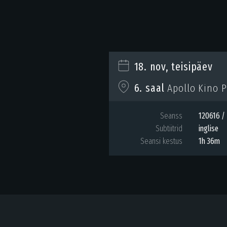
18. nov, teisipäev
6. saal
Apollo Kino P
Seanss
120616 / 
Subtiitrid
inglise
Seansi kestus
1h 36m