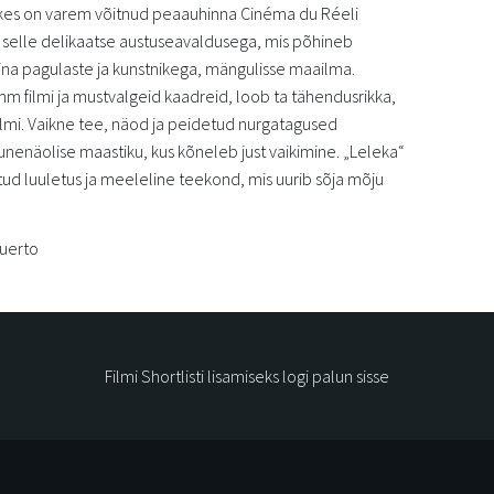
 kes on varem võitnud peaauhinna Cinéma du Réeli
ub selle delikaatse austuseavaldusega, mis põhineb
aina pagulaste ja kunstnikega, mängulisse maailma.
m filmi ja mustvalgeid kaadreid, loob ta tähendusrikka,
lmi. Vaikne tee, näod ja peidetud nurgatagused
enäolise maastiku, kus kõneleb just vaikimine. „Leleka“
atud luuletus ja meeleline teekond, mis uurib sõja mõju
Puerto
Filmi Shortlisti lisamiseks logi palun sisse