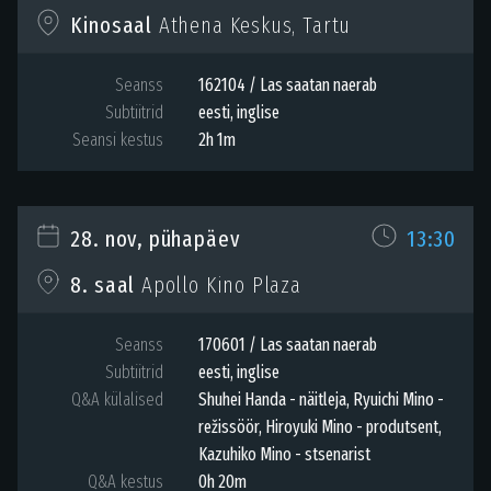
Kinosaal
Athena Keskus, Tartu
Seanss
162104 / Las saatan naerab
Subtiitrid
eesti, inglise
Seansi kestus
2h 1m
28. nov, pühapäev
13:30
8. saal
Apollo Kino Plaza
Seanss
170601 / Las saatan naerab
Subtiitrid
eesti, inglise
Q&A külalised
Shuhei Handa - näitleja, Ryuichi Mino -
režissöör, Hiroyuki Mino - produtsent,
Kazuhiko Mino - stsenarist
Q&A kestus
0h 20m