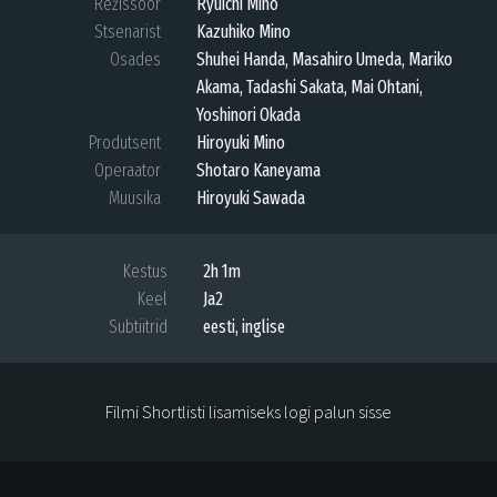
Režissöör
Ryuichi Mino
Stsenarist
Kazuhiko Mino
Osades
Shuhei Handa, Masahiro Umeda, Mariko
Akama, Tadashi Sakata, Mai Ohtani,
Yoshinori Okada
Produtsent
Hiroyuki Mino
Operaator
Shotaro Kaneyama
Muusika
Hiroyuki Sawada
Kestus
2h 1m
Keel
Ja2
Subtiitrid
eesti, inglise
Filmi Shortlisti lisamiseks logi palun sisse