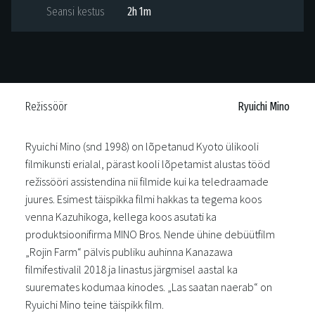
Seansi kestus
2h 1m
Režissöör
Ryuichi Mino
Ryuichi Mino (snd 1998) on lõpetanud Kyoto ülikooli
filmikunsti erialal, pärast kooli lõpetamist alustas tööd
režissööri assistendina nii filmide kui ka teledraamade
juures. Esimest täispikka filmi hakkas ta tegema koos
venna Kazuhikoga, kellega koos asutati ka
produktsioonifirma MINO Bros. Nende ühine debüütfilm
„Rojin Farm“ pälvis publiku auhinna Kanazawa
filmifestivalil 2018 ja linastus järgmisel aastal ka
suuremates kodumaa kinodes. „Las saatan naerab“ on
Ryuichi Mino teine täispikk film.