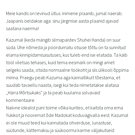
Meie kandis on levinud ütlus: inimene plaanib, jumal naerab.
Jaapanis öeldakse aga: sinu järgmise aasta plaanid ajavad
saatana naerma!
Kazumal (keda mängib silmapaistev Shuhei Handa) on suur
süda. Ühe nõmeda ja pöördumatu otsuse tõttu on ta sunnitud
elama kinnipidamisasutuses, kus tuleb end ise elatada. Ta käib
tööl viletsas tehases, kuid tema eesmärk on mingi amet
selgeks saada, otsida normaalne töökoht ja siis ülikooli õppima
minna. Praegu peab Kazuma aga kannatlikult tõestama, et
suudab tavaellu naasta, isegi kui teda nimetatakse alatasa
„Härra Mõrtsukaks“ ja ta peab kuulama solvavaid
kommentaare.
Naiivne idealist pani toime võika kuriteo, et kaitsta oma ema
Yukikot ja nooremat õde Madokat koduvägivalla eest. Kazumal
ei ole muud teed kui kannatada ohverduse, lunastuse,
süütunde, kättemaksu ja süükoorma karme väljakutseid