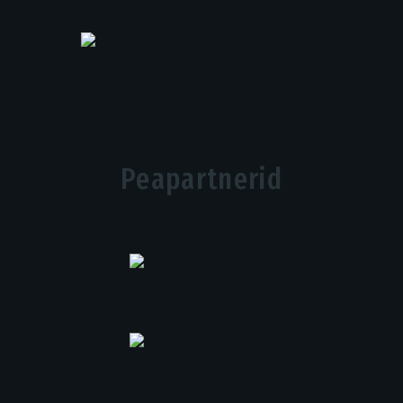
Peapartnerid