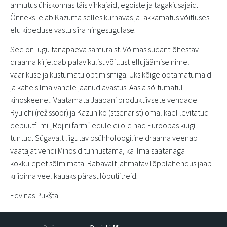
armutus ühiskonnas täis vihkajaid, egoiste ja tagakiusajaid.
Õnneks leiab Kazuma selles kurnavas ja lakkamatus võitluses
elu kibeduse vastu siira hingesugulase.
See on lugu tänapäeva samuraist. Võimas südantlõhestav
draama kirjeldab palavikulist võitlust ellujäämise nimel
väärikuse ja kustumatu optimismiga. Üks kõige ootamatumaid
ja kahe silma vahele jäänud avastusi Aasia sõltumatul
kinoskeenel. Vaatamata Jaapani produktiivsete vendade
Ryuichi (režissöör) ja Kazuhiko (stsenarist) omal käel levitatud
debüütfilmi „Rojini farm“ edule ei ole nad Euroopas kuigi
tuntud. Sügavalt liigutav psühholoogiline draama veenab
vaatajat vendi Minosid tunnustama, ka ilma saatanaga
kokkulepet sõlmimata. Rabavalt jahmatav lõpplahendus jääb
kriipima veel kauaks pärast lõputiitreid.
Edvinas Pukšta