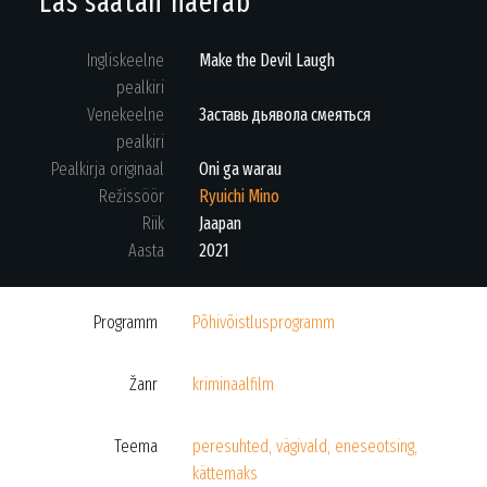
Las saatan naerab
Ingliskeelne
Make the Devil Laugh
pealkiri
Venekeelne
Заставь дьявола смеяться
pealkiri
Pealkirja originaal
Oni ga warau
Režissöör
Ryuichi Mino
Riik
Jaapan
Aasta
2021
Programm
Põhivõistlusprogramm
Žanr
kriminaalfilm
Teema
peresuhted, vägivald, eneseotsing,
kättemaks