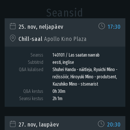
Seansid
25. nov, neljapäev
17:30
Chill-saal
Apollo Kino Plaza
Seanss
140101 / Las saatan naerab
Subtiitrid
eesti, inglise
Q&A külalised
Shuhei Handa - näitleja, Ryuichi Mino -
režissöör, Hiroyuki Mino - produtsent,
Kazuhiko Mino - stsenarist
Q&A kestus
0h 30m
Seansi kestus
2h 1m
27. nov, laupäev
20:30