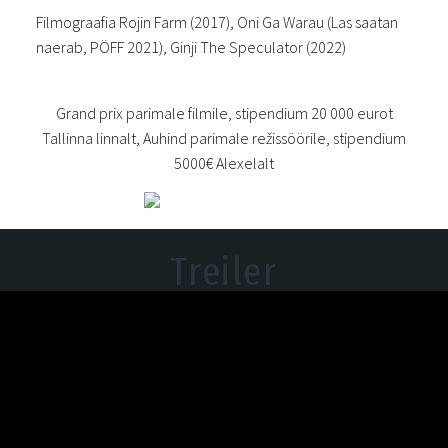
Filmograafia Rojin Farm (2017), Oni Ga Warau (Las saatan
naerab, PÖFF 2021), Ginji The Speculator (2022)
Grand prix parimale filmile, stipendium 20 000 eurot
Tallinna linnalt, Auhind parimale režissöörile, stipendium
5000€ Alexelalt
Treiler