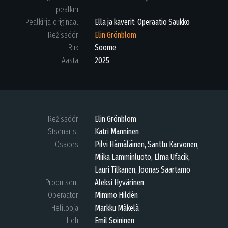
pealkiri
Pealkirja originaal
Ella ja kaverit: Operaatio Saukko
Režissöör
Elin Grönblom
Riik
Soome
Aasta
2025
Režissöör
Elin Grönblom
Stsenarist
Katri Manninen
Osades
Pilvi Hämäläinen, Santtu Karvonen,
Miika Lamminluoto, Elma Ufacik,
Lauri Tilkanen, Joonas Saartamo
Produtsent
Aleksi Hyvärinen
Operaator
Mimmo Hildén
Helilooja
Markku Mäkelä
Heli
Emil Soininen