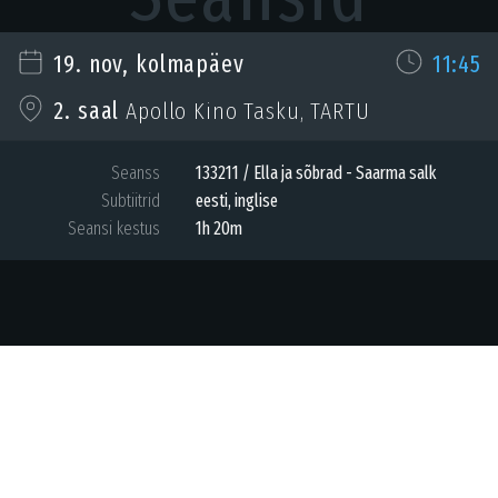
19. nov, kolmapäev
11:45
2. saal
Apollo Kino Tasku, TARTU
Seanss
133211 / Ella ja sõbrad - Saarma salk
Subtiitrid
eesti, inglise
Seansi kestus
1h 20m