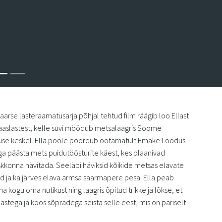
rse lasteraamatusarja põhjal tehtud film räägib loo Ellast
kaaslastest, kelle suvi möödub metsalaagris Soome
use keskel. Ella poole pöördub ootamatult Emake Loodus
ga päästa mets puidutöösturite käest, kes plaanivad
kkonna hävitada. Seeläbi häviksid kõikide metsas elavate
ja ka järves elava armsa saarmapere pesa. Ella peab
 kogu oma nutikust ning laagris õpitud trikke ja lõkse, et
astega ja koos sõpradega seista selle eest, mis on päriselt