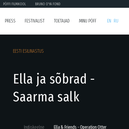
PÖFFI FILMIKOOL
BRUNO O'YA FOND
PRESS
FESTIVALIST
TOETAJAD
MINU PÖFF
EN
RU
EESTI ESILINASTUS
Ella ja sõbrad -
Saarma salk
Ingliskeelne
Ella & Friends - Operation Otter