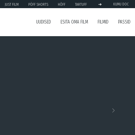
➔
JUST FILM
PÖFF SHORTS
HÕFF
TARTUFF
KUMU DOC
UUDISED
ESITA OMA FILM
FILMID
PASSID
Next