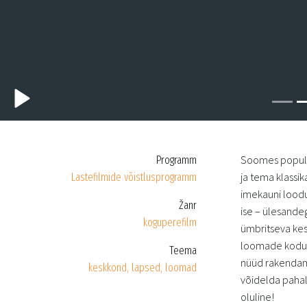
Soomes populaa
Programm
ja tema klassi
Lastefilmide võistlusprogramm
imekauni lood
Žanr
ise – ülesande
koguperefilm
ümbritseva kes
loomade kodud 
Teema
nüüd rakendama
keskkond, lapsed, loomad
võidelda pahal
oluline!